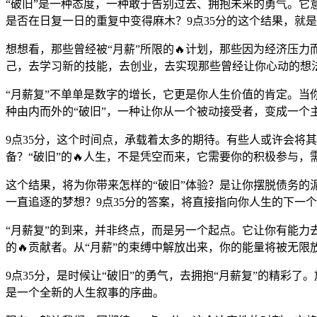
“破旧”是一种态度，一种敢于告别过去、拥抱未来的勇气。它
是否在日复一日的重复中变得麻木？9点35分的这个结果，就
想想看，那些曾经被“月薪”所限的🔥计划，那些因为经济压力
己，去学习新的技能，去创业，去实现那些曾经让你心动的想法
“月薪复”不单单是数字的增长，它更是你人生价值的肯定。
种由内而外的“破旧”，一种让你从一个被动接受者，变成一个
9点35分，这个时间点，承载着太多的期待。有些人或许会将
备？“破旧”的🔥人生，不是凭空而来，它需要你的积极参与
这个结果，将为你带来怎样的“破旧”体验？是让你摆脱债务的
一直追逐的梦想？9点35分的答案，将直接指向你人生的下一
“月薪复”的到来，并非终点，而是另一个起点。它让你有能力
的🔥贡献者。从“月薪”的束缚中解放出来，你的能量将被无
9点35分，是时候让“破旧”的勇气，去拥抱“月薪复”的精
是一个全新的人生叙事的序曲。