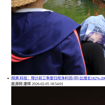
翔港.科技：预计前三季度归母净利润{同}比增长182%-20
能源网
康辉
2026-02-05 18:54:01