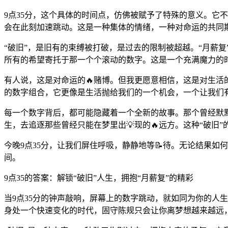
9点35分，这个具体的时间点，仿佛被赋予了特殊的意义。它
会在此刻加速跳动。这是一种集体的情绪，一种对命运的共同期
“破旧”，是旧有的束缚被打破，是过去的限制被超越。“月薪
所有的希望寄托于那一个个滚动的数字。这是一个充满魔力的
有人说，这是对命运的🔥赌博。但我更愿意相信，这是对生活
的数字组合，它更像是生活抛给我们的一个机会，一个让我们有
每一个数字背后，都可能隐藏着一个全新的故事。那个曾经默
生，去追逐那些曾经只能在梦里出💡现的🔥远方。这种“破旧
今晚9点35分，让我们屏住呼吸，静静地等📝待。无论结果
间。
9点35的答案：解锁“破旧”人生，拥抱“月薪复”的精彩
当9点35分的钟声敲响，屏幕上的数字跳动，就如同为你的人生
身处一个快速变化的时代，固守陈规只会让你离梦想越来越远，