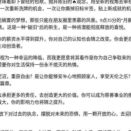
意味着卸下曾经的包袱，抛弃陈旧的🔥观念，用全新的视角去审
是一次重新洗牌的机会，一次让你撕掉旧标🌸签，贴上新成就的
而搁置的梦想，那些只能在朋友圈里羡慕的风景。9点35分的“
。这是一种“破旧”后的新生，是一种将潜能彻底释放的喜悦。
当你的薪资水平得到提升，你对自己的认知也会随之改变。你会更
主动创造者。
其视为一种幸运的降临，而我更愿意将其看作是你为自己争取来
，需要你对生活保持一份永不熄灭的热情。
泥沼，重获自由？是让你能够安🎯心地照顾家人，享受天伦之
个篇章。
去承担更多的责任，去创造更大的价值。你可以成为慈善事业的
限放大，你的影响力也将随之提升。
彩了。放下对过去的执念，摆脱对未来的恐惧，用一颗开放的心，去