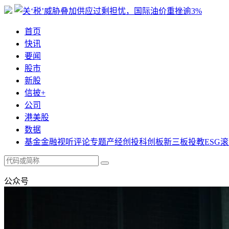
首页
快讯
要闻
股市
新股
信披+
公司
港美股
数据
基金
金融
视听
评论
专题
产经
创投
科创板
新三板
投教
ESG
滚
公众号