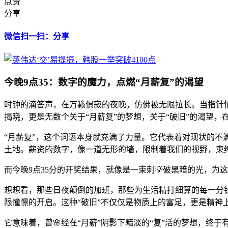
点赞
分享
微信扫一扫：分享
今晚9点35：数字的魔力，点燃“月薪复”的渴望
时钟的滴答声，在万籁俱寂的夜晚，仿佛被无限拉长。当指针悄
揭晓，更是无数个关于“月薪复”的梦想，关于“破旧”的渴望，
“月薪复”，这个词语本身就充满了力量。它代表着对现状的不
土地。薪资的数字，像一道无形的墙，限制着我们的视野，束
而今晚9点35分的开奖结果，就像是一束刺💡破黑暗的光，为
想想看，那些日夜颠倒的加班，那些为生活精打细算的每一分
限憧憬的开启。这种“破旧”不仅仅是物质上的富足，更是精神
它意味着，曾🌸经在“月薪”阴影下黯淡的“复”活的梦想，终