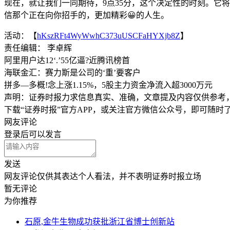
现在，就让我们一同期待，9点35分，这个决定性的时刻。它将
信那个正在向你招手的，更加精彩😀的人生。
活动：【
hKszRFt4WyWwhC373uUSCFaHYXjb8Z
】
责任编辑： 李卓辉
阿里用户达12‘.’55亿逼?近腾讯榜首
海联金汇：赛力斯是公司的‘重’要客户
拼多—多概!念上涨1.15%，5股主力资金净流入超3000万元
声明：证券时报力求信息真实、准确，文章提及内容仅供参考
下载“证券时报”官方APP，或关注官方微信公众号，即可随
网友评论
登录
后可以发言
发送
网友评论仅供其表达个人看法，并不表明证券时报立场
暂无评论
为你推荐
石原,金牛生物成功获批浙江省博士创新站