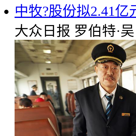
中牧?股份拟2.4
大众日报
罗伯特·吴