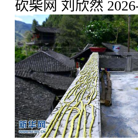
砍柴网
刘欣然
2026