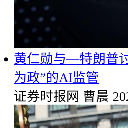
黄仁勋与—特朗普讨
为政”的AI监管
证券时报网
曹晨
20