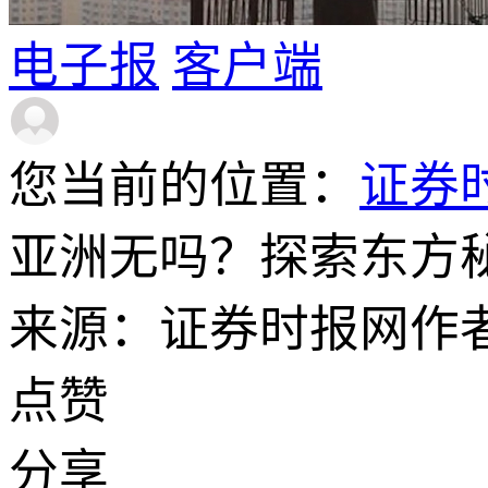
电子报
客户端
您当前的位置：
证券
亚洲无吗？探索东方
来源：证券时报网
作
点赞
分享