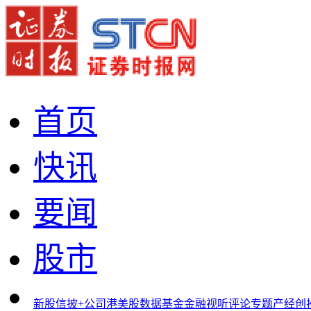
首页
快讯
要闻
股市
新股
信披+
公司
港美股
数据
基金
金融
视听
评论
专题
产经
创