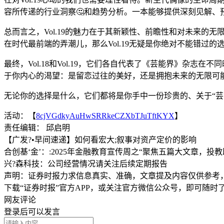
容所传递的行业洞察🤔和趋势分析。一本能够提供深刻见解、预测
总而言之，Vol.19的魅力在于其新颖性、前瞻性和对未来
在时代最前端的弄潮儿，那么Vol.19无疑是你绝对不能错过
最终，Vol.18和Vol.19，它们各自代表了《芸能界》杂志在
于你内心的渴望：是留恋过往的美好，还是拥抱未来的无限可
无论你的选择是什么，它们都将是你手中一份珍贵的、关于“芸
活动：【
8cjVGdkyAuHwSRRkeCZXbTJuTftKYX
】
责任编辑： 邱启明
【广发?•早间速递】如何看宏大;叙事对资产定价的影响
合创基‘金’：:2025年金融教育宣传周之“聚焦五篇大文章，投
兴?森科技：公司经营情况请关注后续定期报告
声明：证券时报力求信息真实、准确，文章提及内容仅供参考
下载“证券时报”官方APP，或关注官方微信公众号，即可随
网友评论
登录
后可以发言