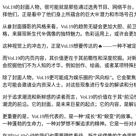
Vol.19的封面人物，很可能就是那些通过选秀节目、网络
择他们，正是看中了他们身上所蕴含的巨大🌸潜力和市场号
从📘封面摄影的风格来看，Vol.19的趋势无疑会更加大胆
格，来展现新生代🎯偶像的独特魅力。色彩运用上，或许会更
这种视觉上的冲击力，正是Vol.19想要传达的🔥——一种不
而Vol.19的内页内容，其价值更在于其前瞻性和深度挖掘
会挖掘他们不为人知的才华，例如创作、绘画、或者某项特殊技
除了封面人物，Vol.19更可能成为娱乐圈的“风向标”。它
志可能会邀请业内资深人士，对这些现象进行专业的解读和分
对于追求潮流和新鲜感的读者而言，Vol.19的价值在于其“前
潮流的前沿。它的封面，是未来巨星的起点；它的内容，是解
更重要的是，Vol.19所代表的，是一种“成长”和“蜕变”的
一种蓬勃的生命力，一种对梦想不懈追求的精神。它是一份对
在对Vol.19心动的我们也需要理性看待。新生代偶像的生命周