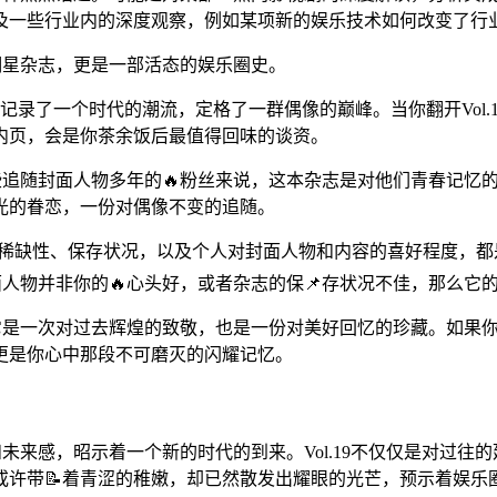
及一些行业内的深度观察，例如某项新的娱乐技术如何改变了行
本明星杂志，更是一部活态的娱乐圈史。
义。它记录了一个时代的潮流，定格了一群偶像的巅峰。当你翻开Vo
内页，会是你茶余饭后最值得回味的谈资。
于那些追随封面人物多年的🔥粉丝来说，这本杂志是对他们青春记
光的眷恋，一份对偶像不变的追随。
场⭐的稀缺性、保存状况，以及个人对封面人物和内容的喜好程度
封面人物并非你的🔥心头好，或者杂志的保📌存状况不佳，那么
。它是一次对过去辉煌的致敬，也是一份对美好回忆的珍藏。如果你是
更是你心中那段不可磨灭的闪耀记忆。
感和未来感，昭示着一个新的时代的到来。Vol.19不仅仅是对过
或许带📝着青涩的稚嫩，却已然散发出耀眼的光芒，预示着娱乐