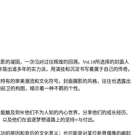
的凝固，一次🤔对过往辉煌的回溯。Vol.18所选择的封面人
许是出道多年的实力派，用演技和沉淀书写着属于自己的传奇。
时代特有的审美潮流和文化符号。封面摄影的风格，往往也透露出
和前卫的构图，暗示着一种不羁的个性。
往能触及到🌸他们不为人知的内心世界，分享他们的成长经历、
，以及他们在追逐梦想道路上的坚持⭐与付出。
其成功的原因和背后的文化意义；也可能是对某位新晋偶像的崛起