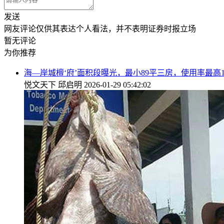
发送
网友评论仅供其表达个人看法，并不表明证券时报立场
暂无评论
为你推荐
海—岸城檀‘府’面积段曝光，最小89平三房，使用率最高1
悦文天下
邱启明
2026-01-29 05:42:02