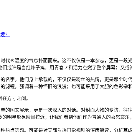
带着时代🎯温度的气息扑面而来。这不仅仅是一本杂志，更是一段光影
他们或许是当红炸子鸡，用青春📌和活力点燃了整个屏幕；又或
据头条的名字。他们身上承载的，不仅仅是粉丝的热情，更是那个
复古的滤镜，强调着一种怀旧的浪漫；也可能采用了大胆的色彩
固在方寸之间。
仅是简单的图文展示，更是一次深入的对话。对封面人物的专访，往
冷的明星形象瞬间拉近，让我们看到他们作为普通人的喜怒哀乐
圈的各种热点话题。可能是对某部📝热门影视剧的深度解读，分析