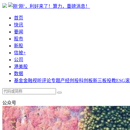
首页
快讯
要闻
股市
新股
信披+
公司
港美股
数据
基金
金融
视听
评论
专题
产经
创投
科创板
新三板
投教
ESG
滚
公众号