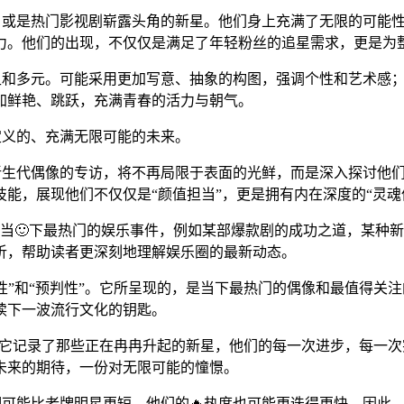
平台，或是热门影视剧崭露头角的新星。他们身上充满了无限的可
召力。他们的出现，不仅仅是满足了年轻粉丝的追星需求，更是为
、前卫和多元。可能采用更加写意、抽象的构图，强调个性和艺术感
加鲜艳、跳跃，充满青春的活力与朝气。
被定义的、充满无限可能的未来。
。对新生代偶像的专访，将不再局限于表面的光鲜，而是深入探讨
能，展现他们不仅仅是“颜值担当”，更是拥有内在深度的“灵魂
会聚焦当🙂下最热门的娱乐事件，例如某部爆款剧的成功之道，某
析，帮助读者更深刻地理解娱乐圈的最新动态。
沿性”和“预判性”。它所呈现的，是当下最热门的偶像和最值得关注
读下一波流行文化的钥匙。
故事。它记录了那些正在冉冉升起的新星，他们的每一次进步，每一次
未来的期待，一份对无限可能的憧憬。
期可能比老牌明星更短，他们的🔥热度也可能更迭得更快。因此，在