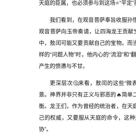
天庭的臣属，也必须参与到这场⭐“平定
我们看到，在观音菩萨奉旨收服孙
观音菩萨向玉帝奏请，让四海龙王贡献宝
中，敖闰可能又要贡献自己的宝物。而
样的“问题人物”时，他内心的“流泪”和
产生的愤懑与不甘。
更深层次🤔来看，敖闰的这些“微
景。神界并非只有正义与邪恶的🔥简单
衡。龙王们，作为曾经的统治者，在天庭
己的权威，又要服从天庭的命令，这种夹
协”。