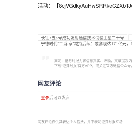
活动：【
8cjVGdkyAuHwSRRkeCZXbTJ
长征<五>号成功发射通信技术试验卫星二十号
宁德时代“二当.家”减持后续：或套现达171亿元，16
声明：证券时报力求信息真实、准确，文章提及内
下载“证券时报”官方APP，或关注官方微信公众
网友评论
登录
后可以发言
网友评论仅供其表达个人看法，并不表明证券时报立场