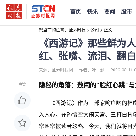
首页
快讯
要闻
股市
您当前的位置：
证券时报
>
公司
>
正文
《西游记》那些鲜为人
红、张嘴、流泪、翻白
来源：证券时报网
作者：叶一剑
2026-02-11 
隐秘的角落：敖闰的“脸红心跳”
点赞
《西游记》作为一部家喻户晓的神
入人心。在孙悟空大闹天宫、三打白骨
常📝常被读者忽略。今天，我们就将目